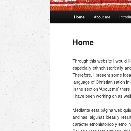
Main
Home
About me
Introdu
menu
Home
Through this website I would li
especially ethnohistorically and
Therefore, I present some ide
language of Christianisation in 
In the section ‘About me’ there
I have been working on as well 
Mediante esta página web quisi
andinas, algunas ideas y resul
carácter etnohistórico y etnolin
Por eso presento algunas ideas