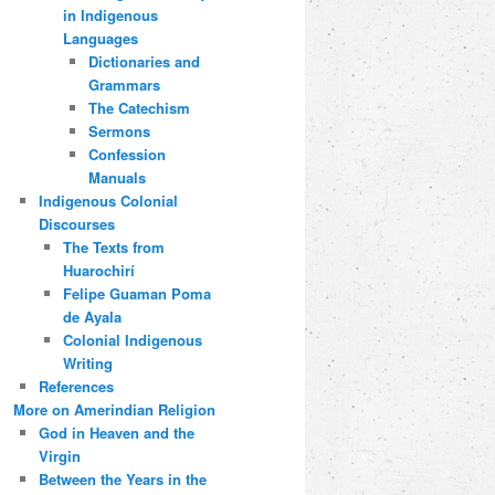
in Indigenous
Languages
Dictionaries and
Grammars
The Catechism
Sermons
Confession
Manuals
Indigenous Colonial
Discourses
The Texts from
Huarochirí
Felipe Guaman Poma
de Ayala
Colonial Indigenous
Writing
References
More on Amerindian Religion
God in Heaven and the
Virgin
Between the Years in the