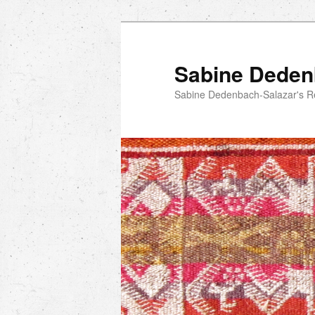
Skip
to
primary
Sabine Deden
content
Sabine Dedenbach-Salazar's R