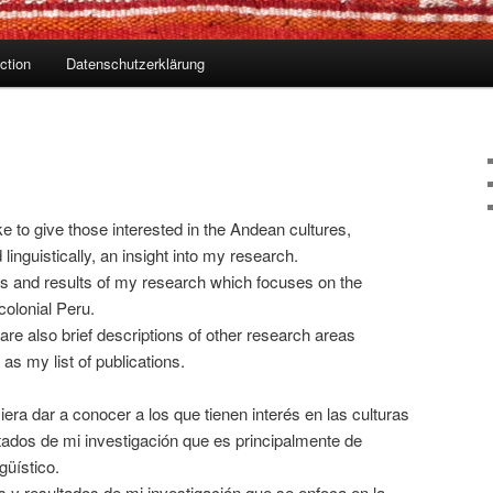
ction
Datenschutzerklärung
ke to give those interested in the Andean cultures,
 linguistically, an insight into my research.
as and results of my research which focuses on the
colonial Peru.
 are also brief descriptions of other research areas
as my list of publications.
era dar a conocer a los que tienen interés en las culturas
tados de mi investigación que es principalmente de
güístico.
 y resultados de mi investigación que se enfoca en la